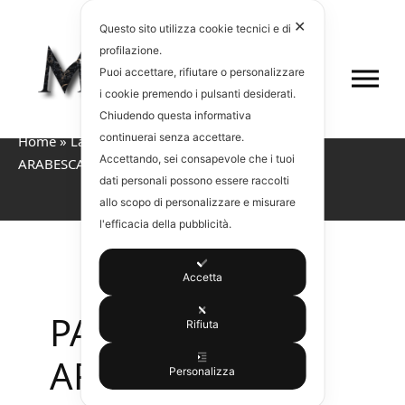
✕
Questo sito utilizza cookie tecnici e di
profilazione.
Puoi accettare, rifiutare o personalizzare
i cookie premendo i pulsanti desiderati.
Chiudendo questa informativa
continuerai senza accettare.
Home
»
Lavorazioni marmo
»
PAVIMENTO IN
Accettando, sei consapevole che i tuoi
ARABESCATO A MACCHIA APERTA
dati personali possono essere raccolti
allo scopo di personalizzare e misurare
l'efficacia della pubblicità.
Accetta
PAVIMENTO IN
Rifiuta
ARABESCATO A
Personalizza