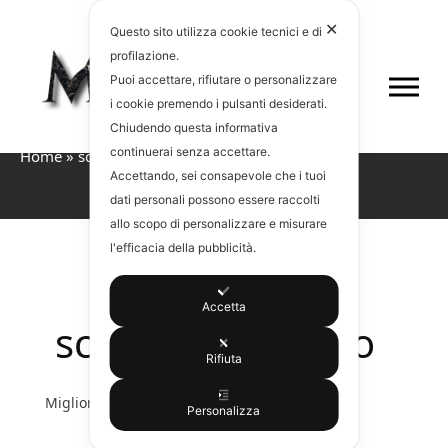
✕
Questo sito utilizza cookie tecnici e di
profilazione.
Puoi accettare, rifiutare o personalizzare
i cookie premendo i pulsanti desiderati.
Chiudendo questa informativa
continuerai senza accettare.
Home
»
scala+ corrimano
»
scala+ corrimano
Accettando, sei consapevole che i tuoi
dati personali possono essere raccolti
allo scopo di personalizzare e misurare
l'efficacia della pubblicità.
Accetta
scala+ corrimano
Rifiuta
MiglioratiSrl
·
4 Febbraio 2016
·
Personalizza